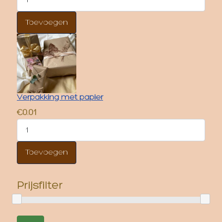
Verpakking met papier
€0.01
Prijsfilter