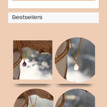
Bestsellers
RVS ketting Amethist
RVS ketting
Rozenkwarts