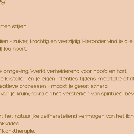
ng
ten stijlen.
en – zuiver, krachtig en veelzijdig. Hieronder vind je all
 jou hoort.
n je omgeving. Werkt verhelderend voor hoofd en hart.
 kristallen én je eigen intenties tijdens meditatie of ri
 creatieve processen – maakt je geest scherp.
van je kruinchakra en het versterken van spiritueel bew
et natuurlijke zelfherstellend vermogen van het lic
lokkades.
 klanktherapie.