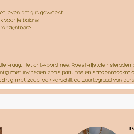
het leven pittig is geweest
ijk voor je balans
 ‘onzichtbare’
 die vraag. Het antwoord: nee. Roestvrijstalen sierad
rzichtig met invloeden zoals parfums en schoonmaakmidd
chtig met zeep, ook verschilt de zuurtegraad van per
RV