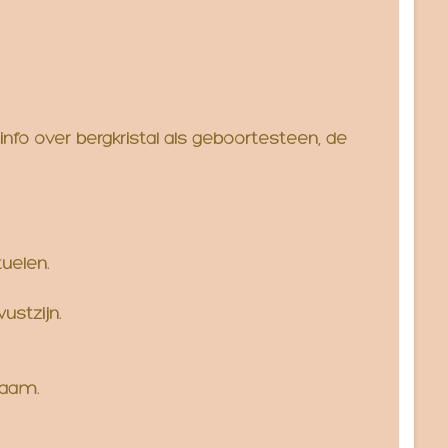
e info over bergkristal als geboortesteen, de
tuelen.
ustzijn.
haam.