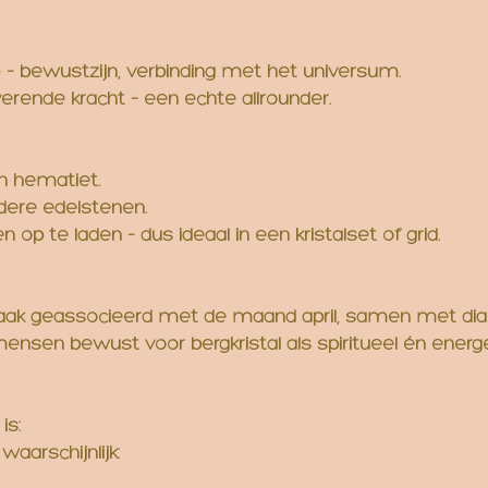
 – bewustzijn, verbinding met het universum.
iverende kracht – een echte allrounder.
an hematiet.
dere edelstenen.
op te laden – dus ideaal in een kristalset of grid.
 vaak geassocieerd met de maand april, samen met diam
 mensen bewust voor bergkristal als spiritueel én energ
is:
aarschijnlijk: