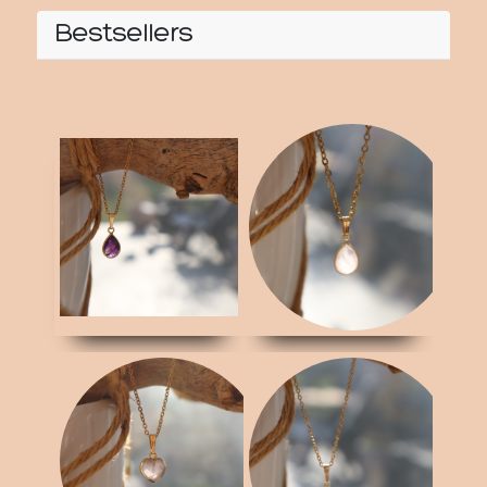
Bestsellers
RVS ketting Amethist
RVS ketting
Rozenkwarts